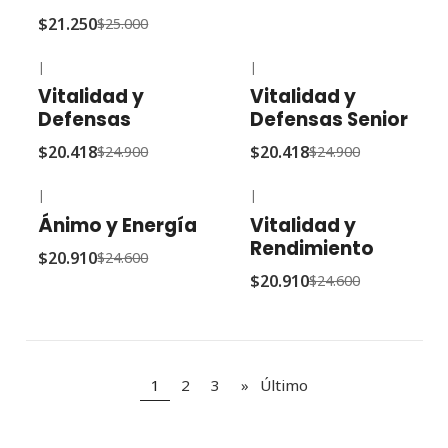
$21.250
$25.000
|
|
-18% OFF
-18% OFF
Vitalidad y
Vitalidad y
Defensas
Defensas Senior
$20.418
$20.418
$24.900
$24.900
|
|
-15% OFF
-15% OFF
Ánimo y Energía
Vitalidad y
Rendimiento
$20.910
$24.600
$20.910
$24.600
1
2
3
»
Último