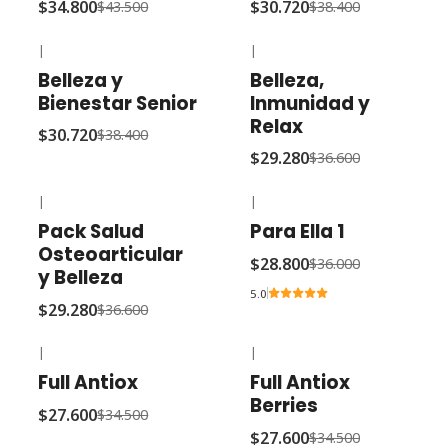
$34.800
$30.720
$43.500
$38.400
|
|
-20% OFF
-20% OFF
Belleza y
Belleza,
Bienestar Senior
Inmunidad y
Relax
$30.720
$38.400
$29.280
$36.600
|
|
-20% OFF
-20% OFF
Pack Salud
Para Ella 1
Osteoarticular
$28.800
$36.000
y Belleza
5.0
$29.280
$36.600
|
|
-20% OFF
-20% OFF
Full Antiox
Full Antiox
Berries
$27.600
$34.500
$27.600
$34.500