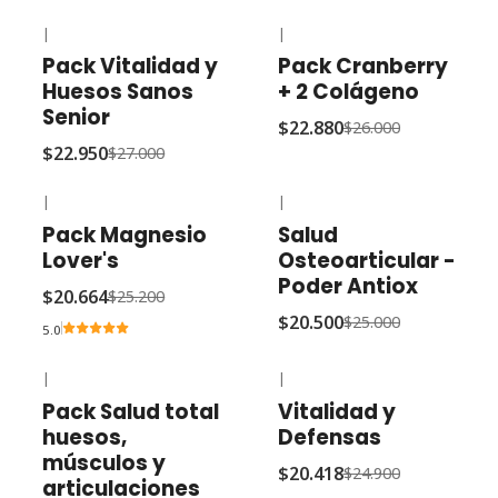
|
|
-15% OFF
-12% OFF
Pack Vitalidad y
Pack Cranberry
Huesos Sanos
+ 2 Colágeno
Senior
$22.880
$26.000
$22.950
$27.000
|
|
-18% OFF
-18% OFF
Pack Magnesio
Salud
Lover's
Osteoarticular -
Poder Antiox
$20.664
$25.200
$20.500
$25.000
5.0
|
|
-15% OFF
-18% OFF
Pack Salud total
Vitalidad y
huesos,
Defensas
músculos y
$20.418
$24.900
articulaciones