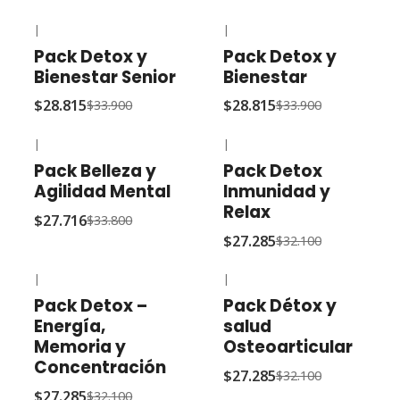
|
|
-15% OFF
-15% OFF
Pack Detox y
Pack Detox y
Bienestar Senior
Bienestar
$28.815
$28.815
$33.900
$33.900
|
|
-18% OFF
-15% OFF
Pack Belleza y
Pack Detox
Agilidad Mental
Inmunidad y
Relax
$27.716
$33.800
$27.285
$32.100
|
|
-15% OFF
-15% OFF
Pack Detox –
Pack Détox y
Energía,
salud
Memoria y
Osteoarticular
Concentración
$27.285
$32.100
$27.285
$32.100