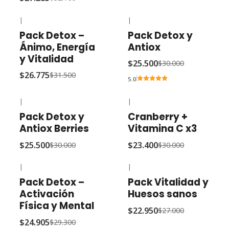
|
|
-15% OFF
-15% OFF
Pack Detox –
Pack Detox y
Ánimo, Energía
Antiox
y Vitalidad
$25.500
$30.000
$26.775
$31.500
5.0
|
|
-15% OFF
-22% OFF
Pack Detox y
Cranberry +
Antiox Berries
Vitamina C x3
$25.500
$23.400
$30.000
$30.000
|
|
-15% OFF
-15% OFF
Pack Detox –
Pack Vitalidad y
Activación
Huesos sanos
Física y Mental
$22.950
$27.000
$24.905
$29.300