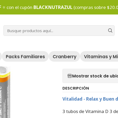
Inicio
Packs Individuales
Vitalidad y Rendimiento
F
⭐ con el cupón
BLACKNUTRAZUL
(compras sobre $20.
|
Vitalidad y
Agr
Cantidad
Packs Familiares
Cranberry
Vitaminas y M
Agregar a la lista
Mostrar stock de ubi
DESCRIPCIÓN
Vitalidad - Relax y Buen 
3 tubos de Vitamina D 3 de