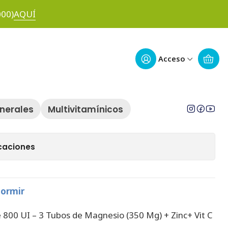
000)
AQUÍ
 Rendimiento
Acceso
egar al Carro
Comprar ahora
inerales
Multivitamínicos
 de favoritos
caciones
dormir
 800 UI – 3 Tubos de Magnesio (350 Mg) + Zinc+ Vit C