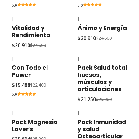
5.0
5.0
|
|
-15% OFF
-15% OFF
Vitalidad y
Ánimo y Energía
Rendimiento
$20.910
$24.600
$20.910
$24.600
|
|
-13% OFF
-15% OFF
Con Todo el
Pack Salud total
Power
huesos,
músculos y
$19.488
$22.400
articulaciones
5.0
$21.250
$25.000
|
|
-18% OFF
-13% OFF
Pack Magnesio
Pack Inmunidad
Lover's
y salud
Osteoarticular
$25.200