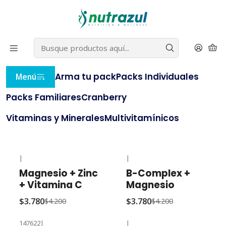
22% OFF
⭐ con el cupón
BLACKNUTRAZUL
(compras
⭐
sobre $20.000)
e
AQUÍ
Inicio
Especial Magnesios
Arma tu pack
Packs Individuales
Menú
Especial Magnesios
Packs Familiares
Cranberry
Filtros
Vitaminas y Minerales
Multivitamínicos
|
|
-10% OFF
-10% OFF
Magnesio + Zinc
B-Complex +
+ Vitamina C
Magnesio
$3.780
$3.780
$4.200
$4.200
147622
|
|