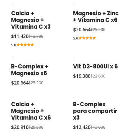
|
|
-10% OFF
-18% OFF
Calcio +
Magnesio + Zinc
Magnesio +
+ Vitamina C x6
Vitamina C x3
$20.664
$25.200
$11.430
$12.700
5.0
5.0
|
|
-18% OFF
-15% OFF
B-Complex +
Vit D3-800UI x 6
Magnesio x6
$19.380
$22.800
$20.664
$25.200
|
|
-18% OFF
-10% OFF
Calcio +
B-Complex
Magnesio +
para compartir
Vitamina C x6
x3
$20.910
$12.420
$25.500
$13.800