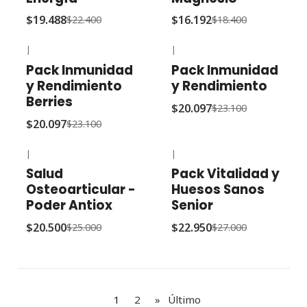
$19.488
$16.192
$22.400
$18.400
|
|
-13% OFF
-13% OFF
Pack Inmunidad
Pack Inmunidad
y Rendimiento
y Rendimiento
Berries
$20.097
$23.100
$20.097
$23.100
|
|
-18% OFF
-15% OFF
Salud
Pack Vitalidad y
Osteoarticular -
Huesos Sanos
Poder Antiox
Senior
$20.500
$22.950
$25.000
$27.000
1
2
»
Último