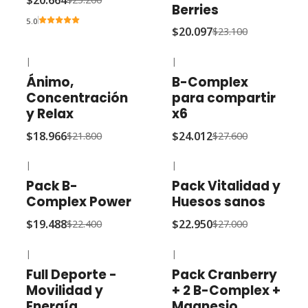
$20.664
Berries
5.0
$20.097
$23.100
|
|
-13% OFF
-13% OFF
Ánimo,
B-Complex
Concentración
para compartir
y Relax
x6
$18.966
$24.012
$21.800
$27.600
|
|
-13% OFF
-15% OFF
Pack B-
Pack Vitalidad y
Complex Power
Huesos sanos
$19.488
$22.950
$22.400
$27.000
|
|
-13% OFF
-12% OFF
Full Deporte -
Pack Cranberry
Movilidad y
+ 2 B-Complex +
Energía
Magnesio