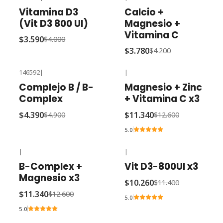
-10% OFF
-10% OFF
Vitamina D3
Calcio +
(Vit D3 800 UI)
Magnesio +
Vitamina C
$3.590
$4.000
$3.780
$4.200
146592
|
|
-10% OFF
-10% OFF
Complejo B / B-
Magnesio + Zinc
Complex
+ Vitamina C x3
$4.390
$11.340
$4.900
$12.600
5.0
|
|
-10% OFF
-10% OFF
B-Complex +
Vit D3-800UI x3
Magnesio x3
$10.260
$11.400
$11.340
$12.600
5.0
5.0