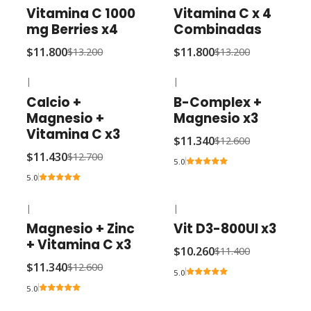
-11% OFF
-11% OFF
Vitamina C 1000
Vitamina C x 4
mg Berries x4
Combinadas
$11.800
$11.800
$13.200
$13.200
|
|
-10% OFF
-10% OFF
Calcio +
B-Complex +
Magnesio +
Magnesio x3
Vitamina C x3
$11.340
$12.600
$11.430
$12.700
5.0
5.0
|
|
-10% OFF
-10% OFF
Magnesio + Zinc
Vit D3-800UI x3
+ Vitamina C x3
$10.260
$11.400
$11.340
$12.600
5.0
5.0