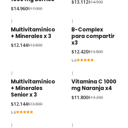
$13.112
$14.900
$14.960
$17.000
|
|
-12% OFF
-10% OFF
Multivitamínico
B-Complex
+ Minerales x 3
para compartir
x3
$12.144
$13.800
$12.420
$13.800
5.0
|
|
-12% OFF
-11% OFF
Multivitamínico
Vitamina C 1000
+ Minerales
mg Naranja x4
Senior x 3
$11.800
$13.200
$12.144
$13.800
5.0
|
|