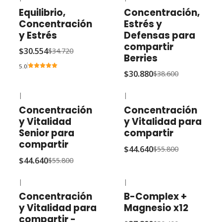
-12% OFF
-20% OFF
Equilibrio,
Concentración,
Concentración
Estrés y
y Estrés
Defensas para
compartir
$30.554
$34.720
Berries
5.0
$30.880
$38.600
|
|
-20% OFF
-20% OFF
Concentración
Concentración
y Vitalidad
y Vitalidad para
Senior para
compartir
compartir
$44.640
$55.800
$44.640
$55.800
|
|
-20% OFF
-25% OFF
Concentración
B-Complex +
y Vitalidad para
Magnesio x12
compartir -