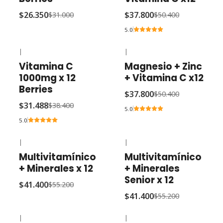
$26.350
$37.800
$31.000
$50.400
5.0
|
|
-18% OFF
-25% OFF
Vitamina C
Magnesio + Zinc
1000mg x 12
+ Vitamina C x12
Berries
$37.800
$50.400
$31.488
$38.400
5.0
5.0
|
|
-25% OFF
-25% OFF
Multivitamínico
Multivitamínico
+ Minerales x 12
+ Minerales
Senior x 12
$41.400
$55.200
$41.400
$55.200
|
|