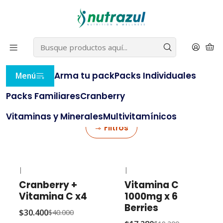
22% OFF
⭐ con el cupón
BLACKNUTRAZUL
(compras
⭐
sobre $20.000)
e
AQUÍ
Inicio
Packs Familiares
Arma tu pack
Packs Individuales
Menú
Packs Familiares
Packs Familiares
Cranberry
Packs para ti o para compartir con tu familia. Tú eliges.
Vitaminas y Minerales
Multivitamínicos
Filtros
|
|
-24% OFF
-10% OFF
Cranberry +
Vitamina C
Vitamina C x4
1000mg x 6
Berries
$30.400
$40.000