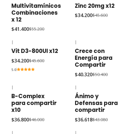
-25% OFF
-25% OFF
Multivitamínicos
Zinc 20mg x12
Combinaciones
$34.200
$45.600
x 12
$41.400
$55.200
|
|
-25% OFF
-20% OFF
Vit D3-800UI x12
Crece con
Energía para
$34.200
$45.600
Compartir
5.0
$40.320
$50.400
|
|
-20% OFF
-15% OFF
B-Complex
Ánimo y
para compartir
Defensas para
x10
compartir
$36.800
$36.618
$46.000
$43.080
|
|