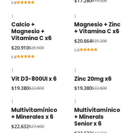
$17.280
$19.200
5.0
|
|
-18% OFF
-18% OFF
Calcio +
Magnesio + Zinc
Magnesio +
+ Vitamina C x6
Vitamina C x6
$20.664
$25.200
$20.910
$25.500
5.0
5.0
|
|
-15% OFF
-15% OFF
Vit D3-800UI x 6
Zinc 20mg x6
$19.380
$19.380
$22.800
$22.800
|
|
-18% OFF
-18% OFF
Multivitamínico
Multivitamínico
+ Minerales x 6
+ Minerals
Senior x 6
$22.632
$27.600