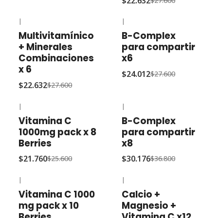
$22.632
$27.600
|
|
-18% OFF
-13% OFF
Multivitamínico
B-Complex
+ Minerales
para compartir
Combinaciones
x6
x 6
$24.012
$27.600
$22.632
$27.600
|
|
-15% OFF
-18% OFF
Vitamina C
B-Complex
1000mg pack x 8
para compartir
Berries
x8
$21.760
$30.176
$25.600
$36.800
|
|
-15% OFF
-25% OFF
Vitamina C 1000
Calcio +
mg pack x 10
Magnesio +
Berries
Vitamina C x12