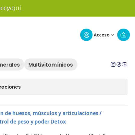
000)
AQUÍ
y salud Osteoarticular
Acceso
egar al Carro
Comprar ahora
inerales
Multivitamínicos
 de favoritos
caciones
n de huesos, músculos y articulaciones /
trol de peso y poder Detox