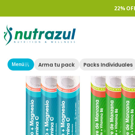
22% OF
Arma tu pack
Packs Individuales
Menú