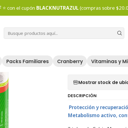
Inicio
Packs Individuales
Pack Détox y salud Osteoarticular
F
⭐ con el cupón
BLACKNUTRAZUL
(compras sobre $20.
|
Pack Détox 
Agr
Cantidad
Packs Familiares
Cranberry
Vitaminas y M
Agregar a la lista
Mostrar stock de ubi
DESCRIPCIÓN
Protección y recuperació
Metabolismo activo, con