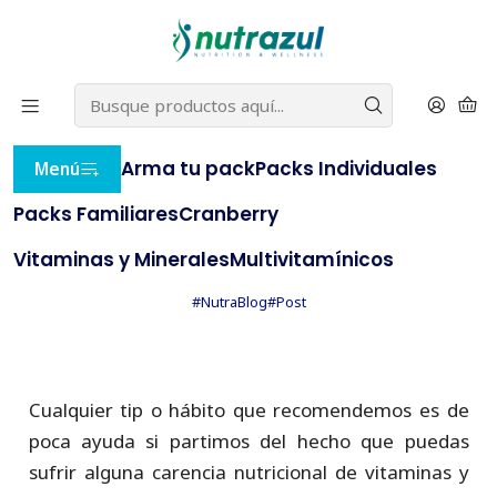
22% OFF
⭐ con el cupón
BLACKNUTRAZUL
(compras
⭐
sobre $20.000)
e
AQUÍ
Inicio
NutraBlog
Tips para llenar de energía y vitalidad tu día a día
Arma tu pack
Packs Individuales
Menú
PUBLICADO EL 14/3/2023
Packs Familiares
Cranberry
Tips para llenar de energía y
vitalidad tu día a día
Vitaminas y Minerales
Multivitamínicos
#NutraBlog
#Post
Cualquier tip o hábito que recomendemos es de
poca ayuda si partimos del hecho que puedas
sufrir alguna carencia nutricional de vitaminas y