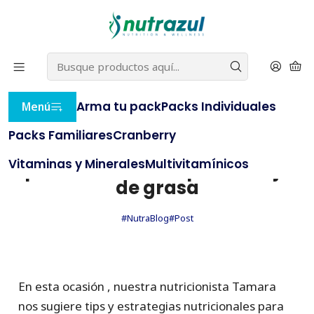
22% OFF
⭐ con el cupón
BLACKNUTRAZUL
(compras
⭐
sobre $20.000)
e
AQUÍ
Inicio
NutraBlog
Estrategias Nutricionales para disminuir el porcentaje
de grasa
Arma tu pack
Packs Individuales
Menú
Packs Familiares
PUBLICADO EL 26/4/2023
Cranberry
Estrategias Nutricionales
Vitaminas y Minerales
Multivitamínicos
para disminuir el porcentaje
de grasa
#NutraBlog
#Post
En esta ocasión , nuestra nutricionista Tamara
nos sugiere tips y estrategias nutricionales para