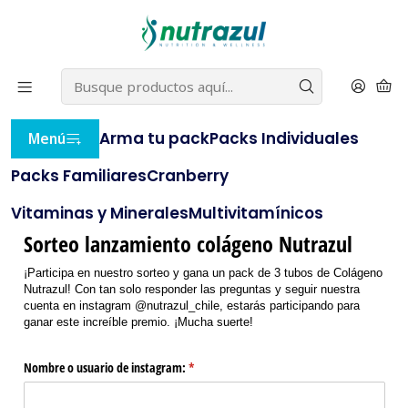
22% OFF
⭐ con el cupón
BLACKNUTRAZUL
(compras
⭐
sobre $20.000)
e
AQUÍ
Inicio
Encuesta Nutrazul
Arma tu pack
Packs Individuales
Menú
Encuesta Nutrazul
Packs Familiares
Cranberry
Vitaminas y Minerales
Multivitamínicos