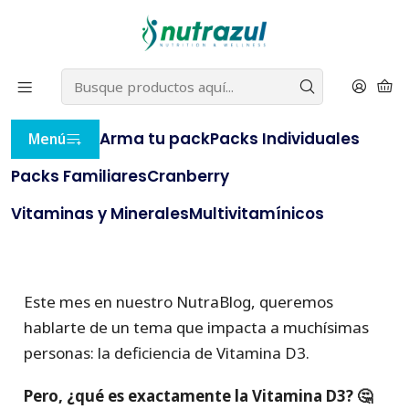
22% OFF
⭐ con el cupón
BLACKNUTRAZUL
(compras
⭐
sobre $20.000)
e
AQUÍ
Inicio
NutraBlog
Déficit de Vitamina D3
Arma tu pack
Packs Individuales
Menú
PUBLICADO EL 16/9/2024
Déficit de Vitamina D3
Packs Familiares
Cranberry
Vitaminas y Minerales
Multivitamínicos
#NutraBlog
#Post
Este mes en nuestro NutraBlog, queremos
hablarte de un tema que impacta a muchísimas
personas: la deficiencia de Vitamina D3.
Pero, ¿qué es exactamente la Vitamina D3? 🤔