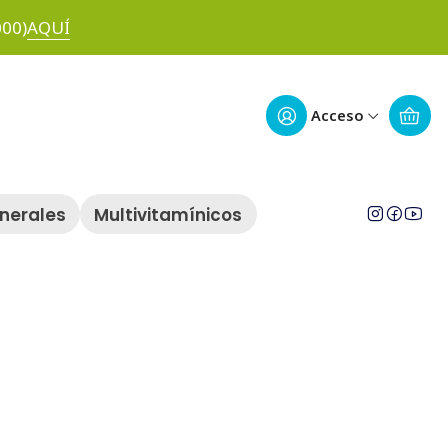
000)
AQUÍ
Acceso
inerales
Multivitamínicos