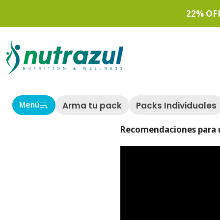
22% OF
PUBLICADO EL 24/8/2023
¿Cuándo comer y ayuna
#NutraBlog
#Post
Arma tu pack
Packs Individuales
Menú
Recomendaciones para u