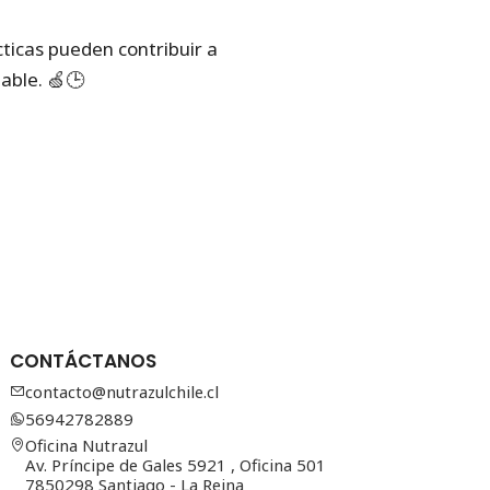
ticas pueden contribuir a
able. 🍏🕒
CONTÁCTANOS
contacto@nutrazulchile.cl
56942782889
Oficina Nutrazul
Av. Príncipe de Gales 5921 , Oficina 501
7850298 Santiago - La Reina