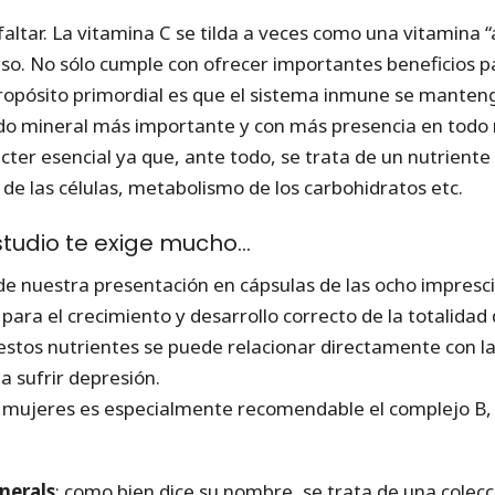
faltar. La vitamina C se tilda a veces como una vitamina 
. No sólo cumple con ofrecer importantes beneficios par
propósito primordial es que el sistema inmune se manteng
ndo mineral más importante y con más presencia en todo
cter esencial ya que, ante todo, se trata de un nutriente
o de las células, metabolismo de los carbohidratos etc.
estudio te exige mucho…
 de nuestra presentación en cápsulas de las ocho impresci
para el crecimiento y desarrollo correcto de la totalidad 
 estos nutrientes se puede relacionar directamente con l
a sufrir depresión.
 mujeres es especialmente recomendable el complejo B,
nerals
: como bien dice su nombre, se trata de una colecc