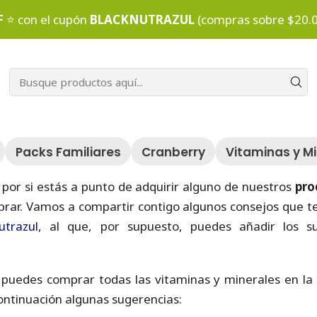
NutraBlog
Consejos a tener en cuenta para armar tu pack N
F
⭐ con el cupón
BLACKNUTRAZUL
(compras sobre $20.
nta para armar tu pack N
Packs Familiares
Cranberry
Vitaminas y M
or si estás a punto de adquirir alguno de nuestros
pro
mprar. Vamos a compartir contigo algunos consejos que t
trazul
, al que, por supuesto, puedes añadir los 
 puedes comprar todas las vitaminas y minerales en la 
ntinuación algunas sugerencias: