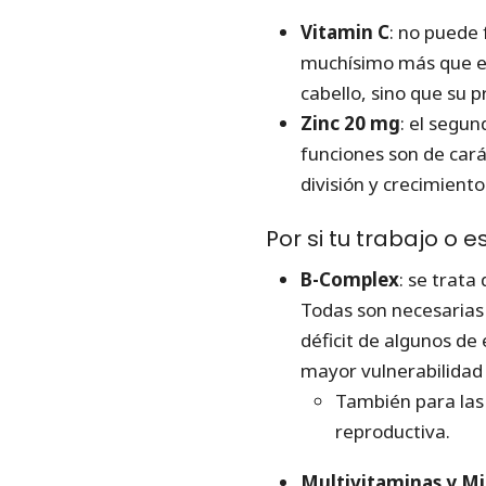
Vitamin C
: no puede 
muchísimo más que eso
cabello, sino que su 
Zinc 20 mg
: el segu
funciones son de cará
división y crecimient
Por si tu trabajo o 
B-Complex
: se trata
Todas son necesarias 
déficit de algunos de
mayor vulnerabilidad 
También para las
reproductiva.
Multivitaminas y Mi