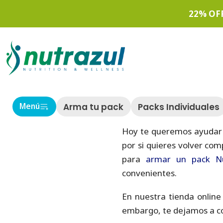
Inicio
22% OF
PUBLICADO EL 14/3/2023
Consejos a tener en cue
#NutraBlog
#Post
Arma tu pack
Packs Individuales
Menú
Hoy te queremos ayudar p
por si quieres volver co
para
armar un pack Nu
convenientes.
En nuestra tienda online
embargo, te dejamos a co