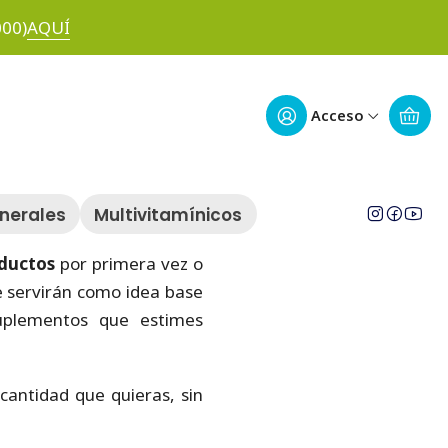
utrazul
000)
AQUÍ
utrazul
Acceso
inerales
Multivitamínicos
ductos
por primera vez o
e servirán como idea base
suplementos que estimes
cantidad que quieras, sin