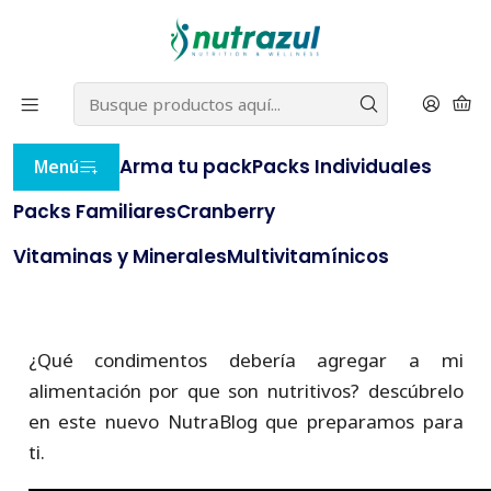
22% OFF
⭐ con el cupón
BLACKNUTRAZUL
(compras
⭐
sobre $20.000)
e
AQUÍ
Inicio
NutraBlog
Condimentos para complementar tu alimentación
Arma tu pack
Packs Individuales
Menú
Condimentos para
Packs Familiares
Cranberry
complementar tu
alimentación
Vitaminas y Minerales
Multivitamínicos
¿Qué condimentos debería agregar a mi
alimentación por que son nutritivos? descúbrelo
en este nuevo NutraBlog que preparamos para
ti.