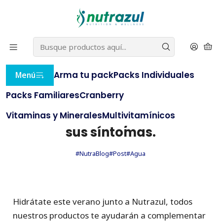
22% OFF
⭐ con el cupón
BLACKNUTRAZUL
(compras
⭐
sobre $20.000)
e
AQUÍ
Inicio
NutraBlog
Cómo evitar la Deshidratación y cuáles son sus
síntomas.
Arma tu pack
Packs Individuales
Menú
Packs Familiares
PUBLICADO EL 14/3/2023
Cranberry
Cómo evitar la
Vitaminas y Minerales
Multivitamínicos
Deshidratación y cuáles son
sus síntomas.
#NutraBlog
#Post
#Agua
Hidrátate este verano junto a Nutrazul, todos
nuestros productos te ayudarán a complementar