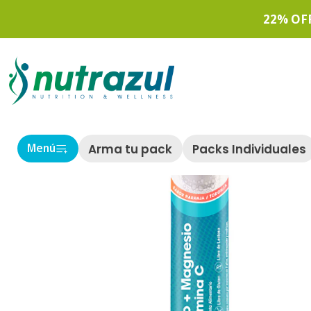
22% OF
Arma tu pack
Packs Individuales
Menú