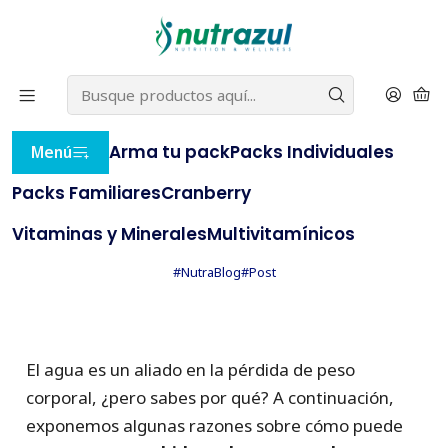
22% OFF
⭐ con el cupón
BLACKNUTRAZUL
(compras
⭐
sobre $20.000)
e
AQUÍ
Inicio
NutraBlog
El agua un aliado en la pérdida de peso corporal
Arma tu pack
Packs Individuales
Menú
PUBLICADO EL 14/3/2023
Packs Familiares
Cranberry
El agua un aliado en la
pérdida de peso corporal
Vitaminas y Minerales
Multivitamínicos
#NutraBlog
#Post
El agua es un aliado en la pérdida de peso
corporal, ¿pero sabes por qué? A continuación,
exponemos algunas razones sobre cómo puede