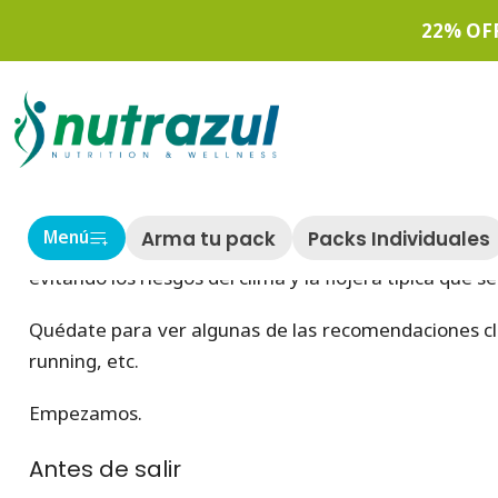
Inicio
22% OF
Consejos para seguir co
El deporte y las actividades físicas en general 
Arma tu pack
Packs Individuales
Menú
temperaturas frías nos hagan sentir cierta desmotiv
evitando los riesgos del clima y la flojera típica qu
Quédate para ver algunas de las recomendaciones clav
running, etc.
Empezamos.
Antes de salir