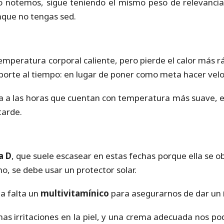
 lo notemos, sigue teniendo el mismo peso de relevanci
nque no tengas sed.
peratura corporal caliente, pero pierde el calor más rá
eporte al tiempo: en lugar de poner como meta hacer vel
ca a las horas que cuentan con temperatura más suave, ent
tarde.
a D
, que suele escasear en estas fechas porque ella se obti
o, se debe usar un protector solar.
a falta un
multivitamínico
para asegurarnos de dar un
nas irritaciones en la piel, y una crema adecuada nos p